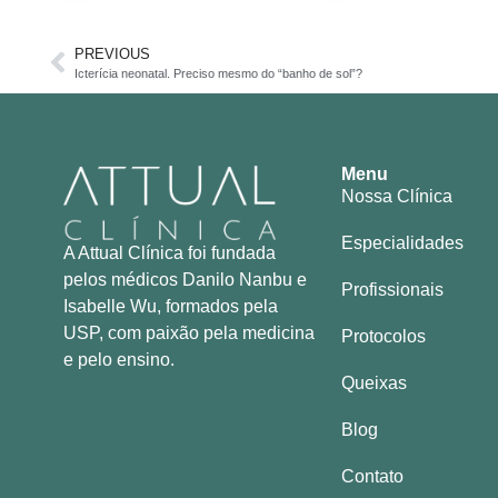
PREVIOUS
Icterícia neonatal. Preciso mesmo do “banho de sol”?
Menu
Nossa Clínica
Especialidades
A Attual Clínica foi fundada
pelos médicos Danilo Nanbu e
Profissionais
Isabelle Wu, formados pela
USP, com paixão pela medicina
Protocolos
e pelo ensino.
Queixas
Blog
Contato