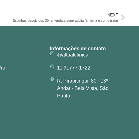
NEXT
Espinhas depois dos 30: entenda a acne adulta feminina e como tratar
Informações de contato
@attualclinica
Pro
11 91777-1722
R. Pirapitingui, 80 - 13º
Andar - Bela Vista, São
Paulo