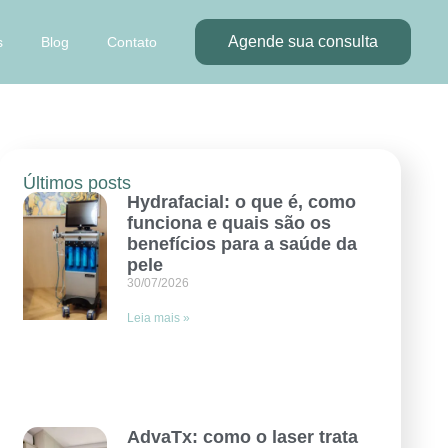
Agende sua consulta
s
Blog
Contato
Últimos posts
Hydrafacial: o que é, como
funciona e quais são os
benefícios para a saúde da
pele
30/07/2026
Leia mais »
AdvaTx: como o laser trata