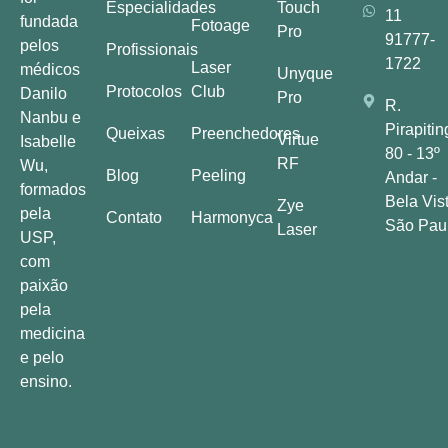
Especialidades
Touch
11
fundada
Fotoage
Pro
91777-
pelos
Profissionais
1722
Laser
médicos
Unyque
Protocolos
Club
Danilo
Pro
R.
Nanbu e
Pirapitin
Queixas
Preenchedores
Virtue
Isabelle
80 - 13º
RF
Wu,
Blog
Peeling
Andar -
formados
Bela Vist
Zye
pela
Contato
Harmonyca
São Pau
Laser
USP,
com
paixão
pela
medicina
e pelo
ensino.