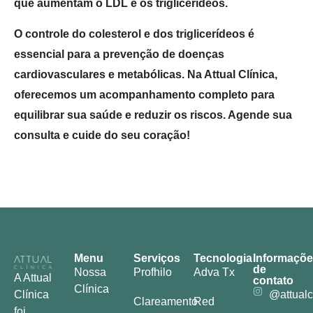
que aumentam o LDL e os triglicerídeos.
O controle do colesterol e dos triglicerídeos é
essencial para a prevenção de doenças
cardiovasculares e metabólicas. Na Attual Clínica,
oferecemos um acompanhamento completo para
equilibrar sua saúde e reduzir os riscos. Agende sua
consulta e cuide do seu coração!
Menu
Serviços
Tecnologia
Informaçõ
de
Nossa
Profhilo
Adva Tx
A Attual
contato
Clínica
Clínica
@attualc
Clareamento
Red
foi