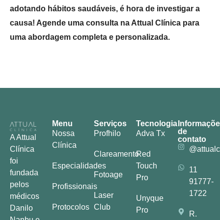
adotando hábitos saudáveis, é hora de investigar a
causa! Agende uma consulta na Attual Clínica para
uma abordagem completa e personalizada.
Menu
Serviços
Tecnologia
Informaçõ
de
Nossa
Profhilo
Adva Tx
A Attual
contato
Clínica
Clínica
@attualc
Clareamento
Red
foi
Especialidades
Touch
11
fundada
Fotoage
Pro
91777-
pelos
Profissionais
1722
Laser
médicos
Unyque
Protocolos
Club
Danilo
Pro
R.
Nanbu e