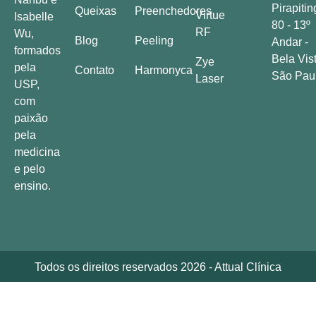
Pirapitin
Queixas
Preenchedores
Virtue
Isabelle
80 - 13º
RF
Wu,
Blog
Peeling
Andar -
formados
Bela Vist
Zye
pela
Contato
Harmonyca
São Pau
Laser
USP,
com
paixão
pela
medicina
e pelo
ensino.
Todos os direitos reservados 2026 - Attual Clínica