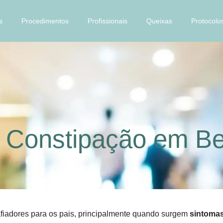
s
Procedimentos
Profissionais
Queixas
Protocolo
 e Constipação em B
fiadores para os pais, principalmente quando surgem
sintomas