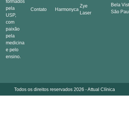
formados
Bela Vist
Zye
pela
Contato
Harmonyca
São Pau
Laser
USP,
com
paixão
pela
medicina
e pelo
ensino.
Todos os direitos reservados 2026 - Attual Clínica