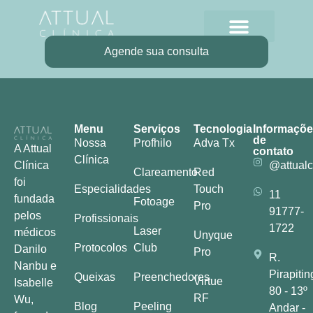
Agende sua consulta
Menu
Serviços
Tecnologia
Informaçõ
de
Nossa
Profhilo
Adva Tx
A Attual
contato
Clínica
Clínica
@attualc
Clareamento
Red
foi
Especialidades
Touch
11
fundada
Fotoage
Pro
91777-
pelos
Profissionais
1722
Laser
médicos
Unyque
Protocolos
Club
Danilo
Pro
R.
Nanbu e
Pirapitin
Queixas
Preenchedores
Virtue
Isabelle
80 - 13º
RF
Wu,
Blog
Peeling
Andar -